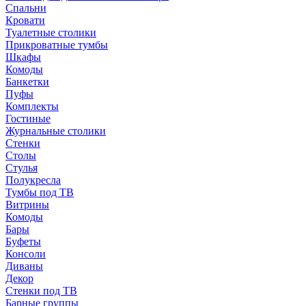
Спальни
Кровати
Туалетные столики
Прикроватные тумбы
Шкафы
Комоды
Банкетки
Пуфы
Комплекты
Гостиные
Журнальные столики
Стенки
Столы
Стулья
Полукресла
Тумбы под ТВ
Витрины
Комоды
Бары
Буфеты
Консоли
Диваны
Декор
Стенки под ТВ
Барные группы