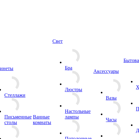
Свет
Бытова
Бра
инеты
Аксессуары
Х
Люстры
Стеллажи
Вазы
П
Настольные
Письменные
Ванные
лампы
Часы
столы
комнаты
Д
Потолочные