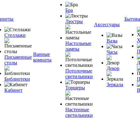
Бра
инеты
Бытова
Люстры
Аксессуары
Стеллажи
Х
Вазы
Настольные
лампы
П
Часы
Ванные
Письменные
комнаты
столы
Д
Декор
Потолочные
светильники
Библиотеки
П
Зеркала
Торшеры
Кабинет
В
Настенные
светильники