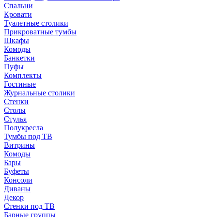
Спальни
Кровати
Туалетные столики
Прикроватные тумбы
Шкафы
Комоды
Банкетки
Пуфы
Комплекты
Гостиные
Журнальные столики
Стенки
Столы
Стулья
Полукресла
Тумбы под ТВ
Витрины
Комоды
Бары
Буфеты
Консоли
Диваны
Декор
Стенки под ТВ
Барные группы