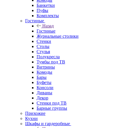
Комоды
Банкетки
Пуфы
Комплекты
Гостиные
Назад
Гостиные
Журнальные столики
Стенки
Столы
Стулья
Полукресла
Тумбы под ТВ
Витрины
Комоды
Бары
Буфеты
Консоли
Диваны
Декор
Стенки под ТВ
Барные группы
Прихожие
Кухни
Шкафы и гардеробные