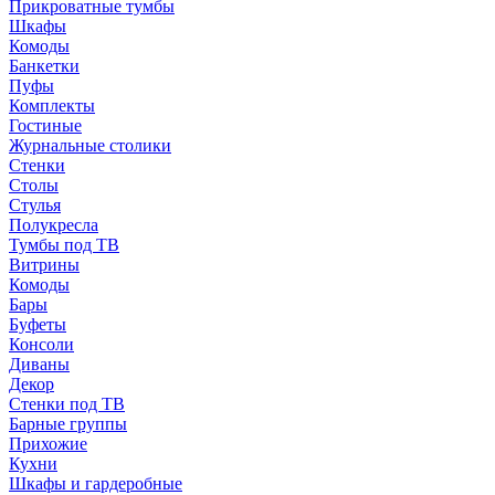
Прикроватные тумбы
Шкафы
Комоды
Банкетки
Пуфы
Комплекты
Гостиные
Журнальные столики
Стенки
Столы
Стулья
Полукресла
Тумбы под ТВ
Витрины
Комоды
Бары
Буфеты
Консоли
Диваны
Декор
Стенки под ТВ
Барные группы
Прихожие
Кухни
Шкафы и гардеробные