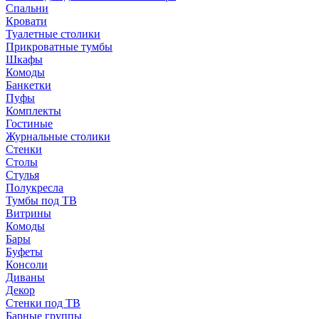
Спальни
Кровати
Туалетные столики
Прикроватные тумбы
Шкафы
Комоды
Банкетки
Пуфы
Комплекты
Гостиные
Журнальные столики
Стенки
Столы
Стулья
Полукресла
Тумбы под ТВ
Витрины
Комоды
Бары
Буфеты
Консоли
Диваны
Декор
Стенки под ТВ
Барные группы