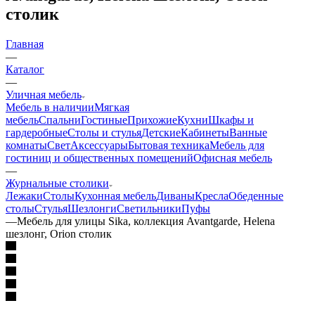
столик
Главная
—
Каталог
—
Уличная мебель
Мебель в наличии
Мягкая
мебель
Спальни
Гостиные
Прихожие
Кухни
Шкафы и
гардеробные
Столы и стулья
Детские
Кабинеты
Ванные
комнаты
Свет
Аксессуары
Бытовая техника
Мебель для
гостиниц и общественных помещений
Офисная мебель
—
Журнальные столики
Лежаки
Столы
Кухонная мебель
Диваны
Кресла
Обеденные
столы
Стулья
Шезлонги
Светильники
Пуфы
—
Мебель для улицы Sika, коллекция Avantgarde, Helena
шезлонг, Orion столик