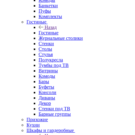
Комоды
Банкетки
Пуфы
Комплекты
Гостиные
Назад
Гостиные
Журнальные столики
Стенки
Столы
Стулья
Полукресла
Тумбы под ТВ
Витрины
Комоды
Бары
Буфеты
Консоли
Диваны
Декор
Стенки под ТВ
Барные группы
Прихожие
Кухни
Шкафы и гардеробные