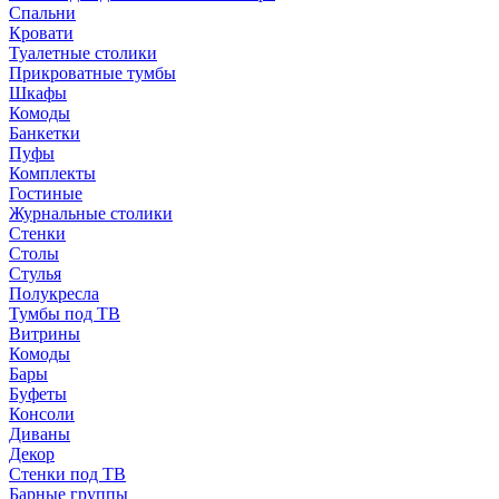
Спальни
Кровати
Туалетные столики
Прикроватные тумбы
Шкафы
Комоды
Банкетки
Пуфы
Комплекты
Гостиные
Журнальные столики
Стенки
Столы
Стулья
Полукресла
Тумбы под ТВ
Витрины
Комоды
Бары
Буфеты
Консоли
Диваны
Декор
Стенки под ТВ
Барные группы