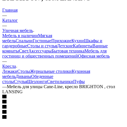
Главная
—
Каталог
—
Уличная мебель
Мебель в наличии
Мягкая
мебель
Спальни
Гостиные
Прихожие
Кухни
Шкафы и
гардеробные
Столы и стулья
Детские
Кабинеты
Ванные
комнаты
Свет
Аксессуары
Бытовая техника
Мебель для
гостиниц и общественных помещений
Офисная мебель
—
Кресла
Лежаки
Столы
Журнальные столики
Кухонная
мебель
Диваны
Обеденные
столы
Стулья
Шезлонги
Светильники
Пуфы
—
Мебель для улицы Сane-Line, кресло BRIGHTON , стол
LANSING