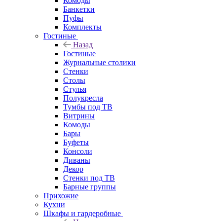
Комоды
Банкетки
Пуфы
Комплекты
Гостиные
Назад
Гостиные
Журнальные столики
Стенки
Столы
Стулья
Полукресла
Тумбы под ТВ
Витрины
Комоды
Бары
Буфеты
Консоли
Диваны
Декор
Стенки под ТВ
Барные группы
Прихожие
Кухни
Шкафы и гардеробные