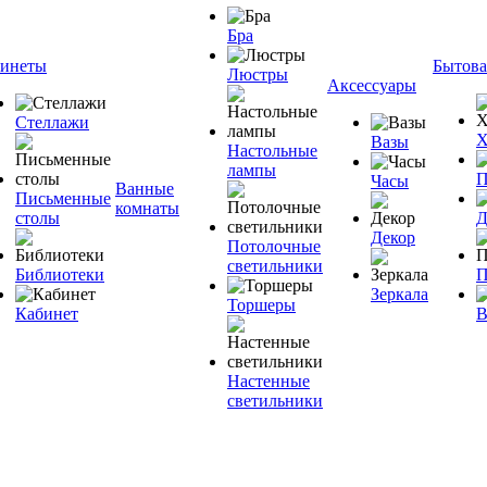
Бра
инеты
Бытова
Люстры
Аксессуары
Стеллажи
Х
Вазы
Настольные
лампы
П
Часы
Ванные
Письменные
комнаты
столы
Д
Декор
Потолочные
светильники
Библиотеки
П
Зеркала
Торшеры
Кабинет
В
Настенные
светильники