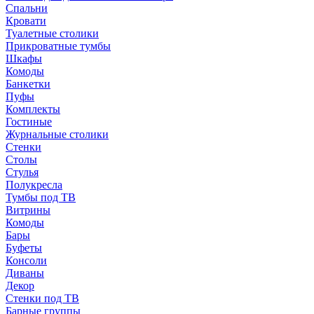
Спальни
Кровати
Туалетные столики
Прикроватные тумбы
Шкафы
Комоды
Банкетки
Пуфы
Комплекты
Гостиные
Журнальные столики
Стенки
Столы
Стулья
Полукресла
Тумбы под ТВ
Витрины
Комоды
Бары
Буфеты
Консоли
Диваны
Декор
Стенки под ТВ
Барные группы