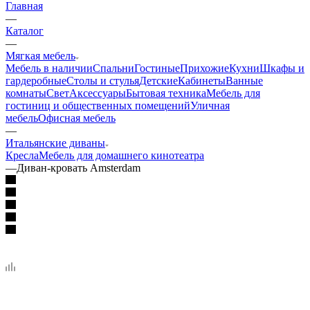
Главная
—
Каталог
—
Мягкая мебель
Мебель в наличии
Спальни
Гостиные
Прихожие
Кухни
Шкафы и
гардеробные
Столы и стулья
Детские
Кабинеты
Ванные
комнаты
Свет
Аксессуары
Бытовая техника
Мебель для
гостиниц и общественных помещений
Уличная
мебель
Офисная мебель
—
Итальянские диваны
Кресла
Мебель для домашнего кинотеатра
—
Диван-кровать Amsterdam