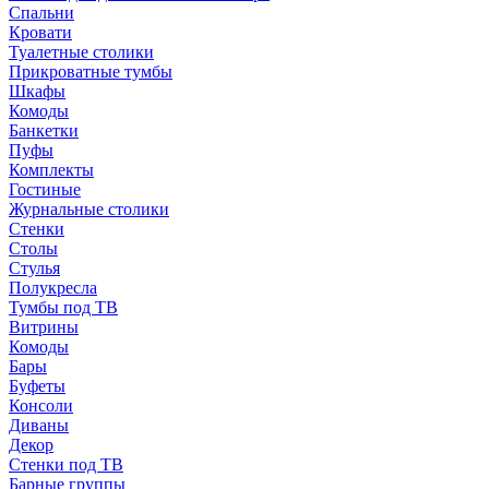
Спальни
Кровати
Туалетные столики
Прикроватные тумбы
Шкафы
Комоды
Банкетки
Пуфы
Комплекты
Гостиные
Журнальные столики
Стенки
Столы
Стулья
Полукресла
Тумбы под ТВ
Витрины
Комоды
Бары
Буфеты
Консоли
Диваны
Декор
Стенки под ТВ
Барные группы