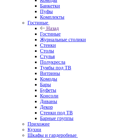
Комоды
Банкетки
Пуфы
Комплекты
Гостиные
Назад
Гостиные
Журнальные столики
Стенки
Столы
Стулья
Полукресла
Тумбы под ТВ
Витрины
Комоды
Бары
Буфеты
Консоли
Диваны
Декор
Стенки под ТВ
Барные группы
Прихожие
Кухни
Шкафы и гардеробные