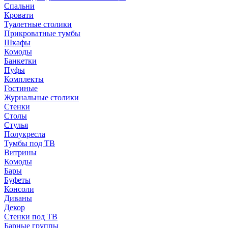
Спальни
Кровати
Туалетные столики
Прикроватные тумбы
Шкафы
Комоды
Банкетки
Пуфы
Комплекты
Гостиные
Журнальные столики
Стенки
Столы
Стулья
Полукресла
Тумбы под ТВ
Витрины
Комоды
Бары
Буфеты
Консоли
Диваны
Декор
Стенки под ТВ
Барные группы