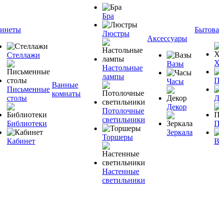
Бра
инеты
Бытова
Люстры
Аксессуары
Стеллажи
Х
Вазы
Настольные
лампы
П
Часы
Ванные
Письменные
комнаты
столы
Д
Декор
Потолочные
светильники
Библиотеки
П
Зеркала
Торшеры
Кабинет
В
Настенные
светильники