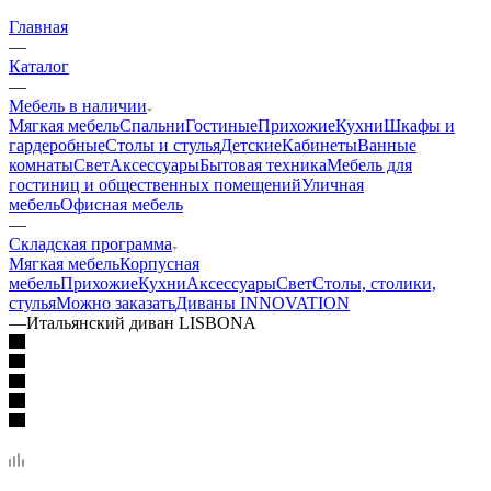
Главная
—
Каталог
—
Мебель в наличии
Мягкая мебель
Спальни
Гостиные
Прихожие
Кухни
Шкафы и
гардеробные
Столы и стулья
Детские
Кабинеты
Ванные
комнаты
Свет
Аксессуары
Бытовая техника
Мебель для
гостиниц и общественных помещений
Уличная
мебель
Офисная мебель
—
Складская программа
Мягкая мебель
Корпусная
мебель
Прихожие
Кухни
Аксессуары
Свет
Столы, столики,
стулья
Можно заказать
Диваны INNOVATION
—
Итальянский диван LISBONA