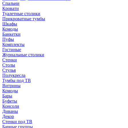
Спальни
Кровати
Туалетные столики
Прикроватные тумбы
Шкафы
Комоды
Банкетки
Пуфы
Комплекты
Гостиные
Журнальные столики
Стенки
Столы
Стулья
Полукресла
Тумбы под ТВ
Витрины
Комоды
Бары
Буфеты
Консоли
Диваны
Декор
Стенки под ТВ
Барные группы