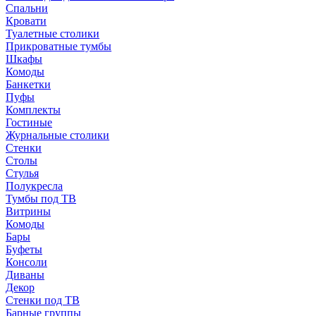
Спальни
Кровати
Туалетные столики
Прикроватные тумбы
Шкафы
Комоды
Банкетки
Пуфы
Комплекты
Гостиные
Журнальные столики
Стенки
Столы
Стулья
Полукресла
Тумбы под ТВ
Витрины
Комоды
Бары
Буфеты
Консоли
Диваны
Декор
Стенки под ТВ
Барные группы