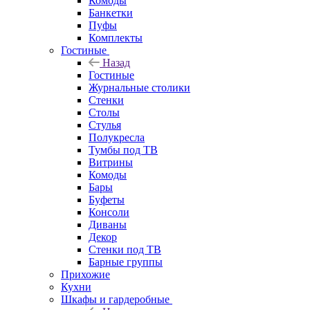
Комоды
Банкетки
Пуфы
Комплекты
Гостиные
Назад
Гостиные
Журнальные столики
Стенки
Столы
Стулья
Полукресла
Тумбы под ТВ
Витрины
Комоды
Бары
Буфеты
Консоли
Диваны
Декор
Стенки под ТВ
Барные группы
Прихожие
Кухни
Шкафы и гардеробные