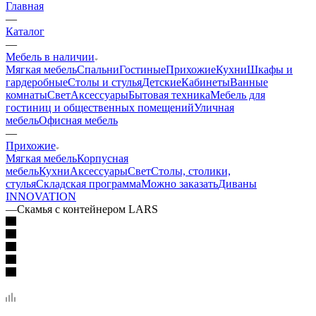
Главная
—
Каталог
—
Мебель в наличии
Мягкая мебель
Спальни
Гостиные
Прихожие
Кухни
Шкафы и
гардеробные
Столы и стулья
Детские
Кабинеты
Ванные
комнаты
Свет
Аксессуары
Бытовая техника
Мебель для
гостиниц и общественных помещений
Уличная
мебель
Офисная мебель
—
Прихожие
Мягкая мебель
Корпусная
мебель
Кухни
Аксессуары
Свет
Столы, столики,
стулья
Складская программа
Можно заказать
Диваны
INNOVATION
—
Скамья с контейнером LARS