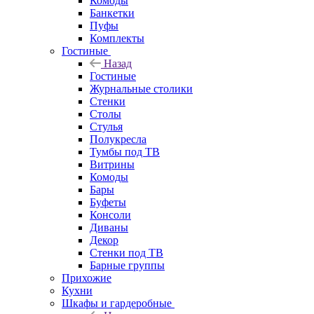
Комоды
Банкетки
Пуфы
Комплекты
Гостиные
Назад
Гостиные
Журнальные столики
Стенки
Столы
Стулья
Полукресла
Тумбы под ТВ
Витрины
Комоды
Бары
Буфеты
Консоли
Диваны
Декор
Стенки под ТВ
Барные группы
Прихожие
Кухни
Шкафы и гардеробные