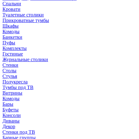
Спальни
Кровати
Туалетные столики
Прикроватные тумбы
Шкафы
Комоды
Банкетки
Пуфы
Комплекты
Гостиные
Журнальные столики
Стенки
Столы
Стулья
Полукресла
Тумбы под ТВ
Витрины
Комоды
Бары
Буфеты
Консоли
Диваны
Декор
Стенки под ТВ
Барные группы