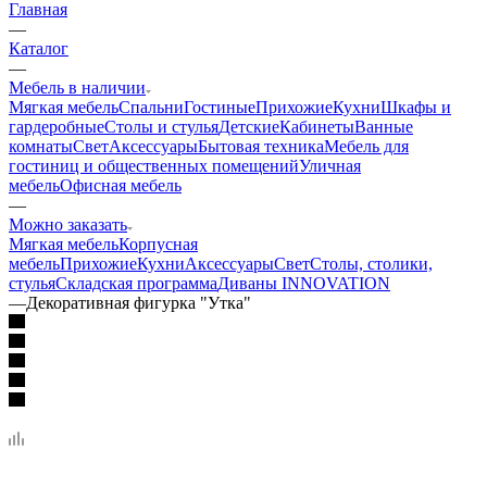
Главная
—
Каталог
—
Мебель в наличии
Мягкая мебель
Спальни
Гостиные
Прихожие
Кухни
Шкафы и
гардеробные
Столы и стулья
Детские
Кабинеты
Ванные
комнаты
Свет
Аксессуары
Бытовая техника
Мебель для
гостиниц и общественных помещений
Уличная
мебель
Офисная мебель
—
Можно заказать
Мягкая мебель
Корпусная
мебель
Прихожие
Кухни
Аксессуары
Свет
Столы, столики,
стулья
Складская программа
Диваны INNOVATION
—
Декоративная фигурка "Утка"