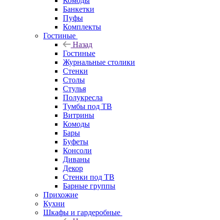
Комоды
Банкетки
Пуфы
Комплекты
Гостиные
Назад
Гостиные
Журнальные столики
Стенки
Столы
Стулья
Полукресла
Тумбы под ТВ
Витрины
Комоды
Бары
Буфеты
Консоли
Диваны
Декор
Стенки под ТВ
Барные группы
Прихожие
Кухни
Шкафы и гардеробные