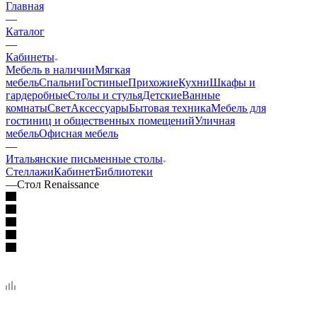
Главная
—
Каталог
—
Кабинеты
Мебель в наличии
Мягкая
мебель
Спальни
Гостиные
Прихожие
Кухни
Шкафы и
гардеробные
Столы и стулья
Детские
Ванные
комнаты
Свет
Аксессуары
Бытовая техника
Мебель для
гостиниц и общественных помещений
Уличная
мебель
Офисная мебель
—
Итальянские письменные столы
Стеллажи
Кабинет
Библиотеки
—
Стол Renaissance