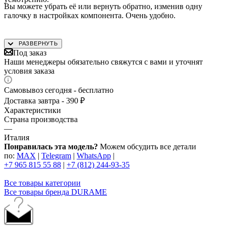
Вы можете убрать её или вернуть обратно, изменив одну
Менеджеры нашего интернет-магазина подберут для вас
галочку в настройках компонента. Очень удобно.
приемлимые тарифы на доставку интересующих вас
товаров как до терминала в вашем родном городе, так и
непосредственно до дверей вашего дома. Обращайтесь
за помощью к квалифицированным специалистам
Под заказ
нашей компании.
Наши менеджеры обязательно свяжутся с вами и уточнят
условия заказа
Самовывоз сегодня - бесплатно
Доставка завтра - 390 ₽
Характеристики
Страна производства
—
Италия
Понравилась эта модель?
Можем обсудить все детали
по:
MAX
|
Telegram
|
WhatsApp
|
+7 965 815 55 88
|
+7 (812) 244-93-35
Все товары категории
Все товары бренда DURAME