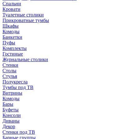
Спальни
Кровати
Туалетные столики
Прикроватные тумбы
Шкафы
Комоды
Банкетки
Пуфы
Комплекты
Гостиные
Журнальные столики
Стенки
Столы
Стулья
Полукресла
Тумбы под ТВ
Витрины
Комоды
Бары
Буфеты
Консоли
Диваны
Декор
Стенки под ТВ
Барные группы