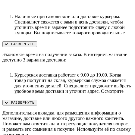
Наличные при самовывозе или доставке курьером.
Специалист свяжется с вами в день доставки, чтобы
уточнить время и заранее подготовить сдачу с любой
купюры. Вы подписываете товаросопроводительные
документы, вносите денежные средства, получаете
товар и чек.
Безналичный расчет при самовывозе или оформлении в
Экономьте время на получении заказа. В интернет-магазине
интернет-магазине: карты Visa и MasterCard. Чтобы
доступно 3 варианта доставки:
оплатить покупку, система перенаправит вас на сервер
системы ASSIST. Здесь нужно ввести номер карты, срок
действия и имя держателя.
Курьерская доставка работает с 9.00 до 19.00. Когда
Электронные системы при онлайн-заказе: PayPal,
товар поступит на склад, курьерская служба свяжется
WebMoney и Яндекс.Деньги. Для совершения покупки
для уточнения деталей. Специалист предложит выбрать
система перенаправит вас на страницу платежного
удобное время доставки и уточнит адрес. Осмотрите
сервиса. Здесь необходимо заполнить форму по
упаковку на целостность и соответствие указанной
инструкции.
комплектации.
Самовывоз из магазина. Список торговых точек для
Дополнительная вкладка, для размещения информации о
выбора появится в корзине. Когда заказ поступит на
магазине, доставке или любого другого важного контента.
склад, вам придет уведомление. Для получения заказа
Поможет вам ответить на интересующие покупателя вопросы
обратитесь к сотруднику в кассовой зоне и назовите
и развеять его сомнения в покупке. Используйте её по своему
номер.
усмотрению.
Доставка с помощью транспортной компании.