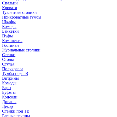
Спальни
Кровати
Туалетные столики
Прикроватные тумбы
Шкафы
Комоды
Банкетки
Пуфы
Комплекты
Гостиные
Журнальные столики
Стенки
Столы
Стулья
Полукресла
Тумбы под ТВ
Витрины
Комоды
Бары
Буфеты
Консоли
Диваны
Декор
Стенки под ТВ
Барные группы