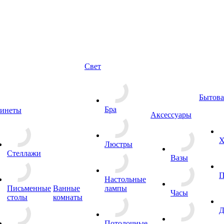
Свет
Бытова
Бра
инеты
Аксессуары
Х
Люстры
Стеллажи
Вазы
П
Настольные
Письменные
Ванные
лампы
Часы
столы
комнаты
Д
Потолочные