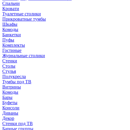
Спальни
Кровати
Туалетные столики
Прикроватные тумбы
Шкафы
Комоды
Банкетки
Пуфы
Комплекты
Гостиные
Журнальные столики
Стенки
Столы
Стулья
Полукресла
Тумбы под ТВ
Витрины
Комоды
Бары
Буфеты
Консоли
Диваны
Декор
Стенки под ТВ
Барные группы