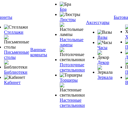
Бра
инеты
Бытова
Люстры
Аксессуары
Стеллажи
Х
Вазы
Настольные
лампы
П
Часы
Ванные
Письменные
комнаты
столы
Д
Декор
Потолочные
светильники
Библиотеки
П
Зеркала
Торшеры
Кабинет
В
Настенные
светильники