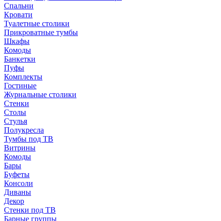
Спальни
Кровати
Туалетные столики
Прикроватные тумбы
Шкафы
Комоды
Банкетки
Пуфы
Комплекты
Гостиные
Журнальные столики
Стенки
Столы
Стулья
Полукресла
Тумбы под ТВ
Витрины
Комоды
Бары
Буфеты
Консоли
Диваны
Декор
Стенки под ТВ
Барные группы