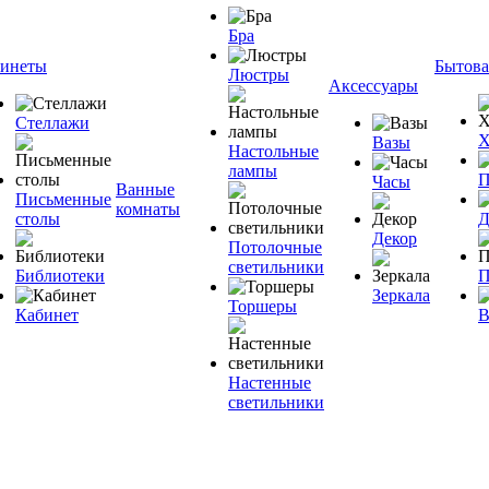
Бра
инеты
Бытова
Люстры
Аксессуары
Стеллажи
Х
Вазы
Настольные
лампы
П
Часы
Ванные
Письменные
комнаты
столы
Д
Декор
Потолочные
светильники
Библиотеки
П
Зеркала
Торшеры
Кабинет
В
Настенные
светильники