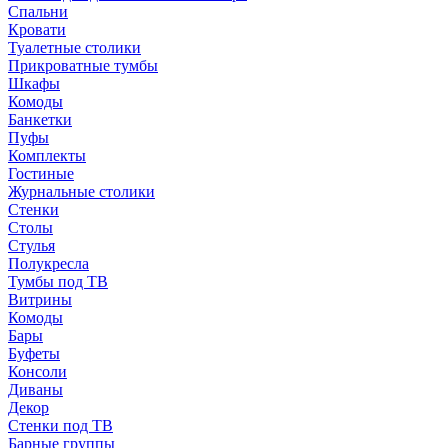
Спальни
Кровати
Туалетные столики
Прикроватные тумбы
Шкафы
Комоды
Банкетки
Пуфы
Комплекты
Гостиные
Журнальные столики
Стенки
Столы
Стулья
Полукресла
Тумбы под ТВ
Витрины
Комоды
Бары
Буфеты
Консоли
Диваны
Декор
Стенки под ТВ
Барные группы