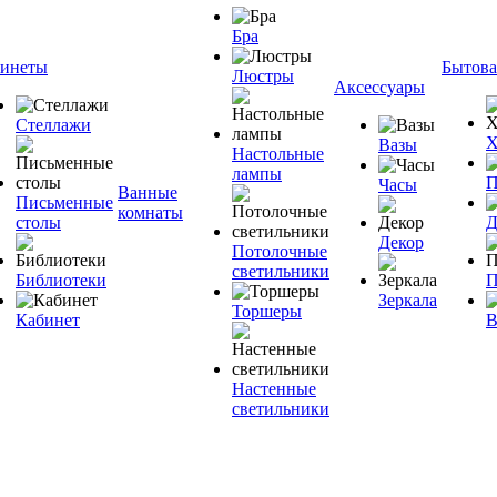
Бра
инеты
Бытова
Люстры
Аксессуары
Стеллажи
Х
Вазы
Настольные
лампы
П
Часы
Ванные
Письменные
комнаты
столы
Д
Декор
Потолочные
светильники
Библиотеки
П
Зеркала
Торшеры
Кабинет
В
Настенные
светильники