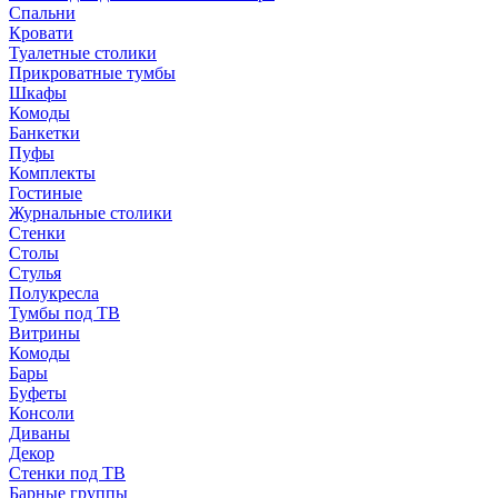
Спальни
Кровати
Туалетные столики
Прикроватные тумбы
Шкафы
Комоды
Банкетки
Пуфы
Комплекты
Гостиные
Журнальные столики
Стенки
Столы
Стулья
Полукресла
Тумбы под ТВ
Витрины
Комоды
Бары
Буфеты
Консоли
Диваны
Декор
Стенки под ТВ
Барные группы