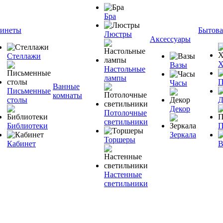
Бра
инеты
Бытова
Люстры
Аксессуары
Стеллажи
Х
Вазы
Настольные
лампы
П
Часы
Ванные
Письменные
комнаты
столы
Д
Декор
Потолочные
светильники
Библиотеки
П
Зеркала
Торшеры
Кабинет
В
Настенные
светильники