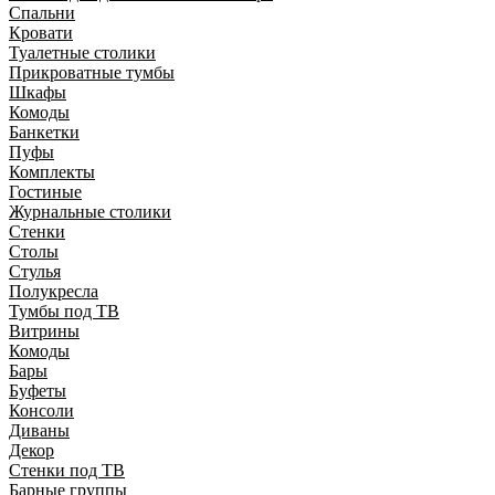
Спальни
Кровати
Туалетные столики
Прикроватные тумбы
Шкафы
Комоды
Банкетки
Пуфы
Комплекты
Гостиные
Журнальные столики
Стенки
Столы
Стулья
Полукресла
Тумбы под ТВ
Витрины
Комоды
Бары
Буфеты
Консоли
Диваны
Декор
Стенки под ТВ
Барные группы