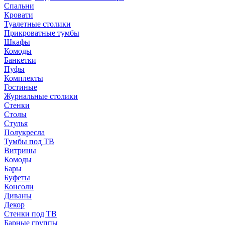
Спальни
Кровати
Туалетные столики
Прикроватные тумбы
Шкафы
Комоды
Банкетки
Пуфы
Комплекты
Гостиные
Журнальные столики
Стенки
Столы
Стулья
Полукресла
Тумбы под ТВ
Витрины
Комоды
Бары
Буфеты
Консоли
Диваны
Декор
Стенки под ТВ
Барные группы