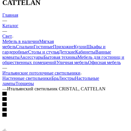
CATTELAN
Главная
—
Каталог
—
Свет
Мебель в наличии
Мягкая
мебель
Спальни
Гостиные
Прихожие
Кухни
Шкафы и
гардеробные
Столы и стулья
Детские
Кабинеты
Ванные
комнаты
Аксессуары
Бытовая техника
Мебель для гостиниц и
общественных помещений
Уличная мебель
Офисная мебель
—
Итальянские потолочные светильники
Настенные светильники
Бра
Люстры
Настольные
лампы
Торшеры
—
Итальянский светильник CRISTAL, CATTELAN