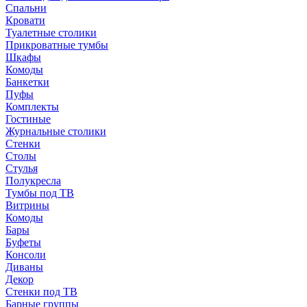
Спальни
Кровати
Туалетные столики
Прикроватные тумбы
Шкафы
Комоды
Банкетки
Пуфы
Комплекты
Гостиные
Журнальные столики
Стенки
Столы
Стулья
Полукресла
Тумбы под ТВ
Витрины
Комоды
Бары
Буфеты
Консоли
Диваны
Декор
Стенки под ТВ
Барные группы