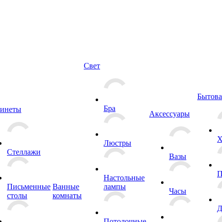
Свет
Бытова
Бра
инеты
Аксессуары
Х
Люстры
Стеллажи
Вазы
П
Настольные
Письменные
Ванные
лампы
Часы
столы
комнаты
Д
Потолочные