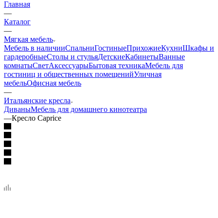
Главная
—
Каталог
—
Мягкая мебель
Мебель в наличии
Спальни
Гостиные
Прихожие
Кухни
Шкафы и
гардеробные
Столы и стулья
Детские
Кабинеты
Ванные
комнаты
Свет
Аксессуары
Бытовая техника
Мебель для
гостиниц и общественных помещений
Уличная
мебель
Офисная мебель
—
Итальянские кресла
Диваны
Мебель для домашнего кинотеатра
—
Кресло Caprice