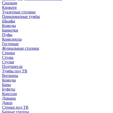
Спальни
Кровати
Туалетные столики
Прикроватные тумбы
Шкафы
Комоды
Банкетки
Пуфы
Комплекты
Гостиные
Журнальные столики
Стенки
Столы
Стулья
Полукресла
Тумбы под ТВ
Витрины
Комоды
Бары
Буфеты
Консоли
Диваны
Декор
Стенки под ТВ
Барные группы