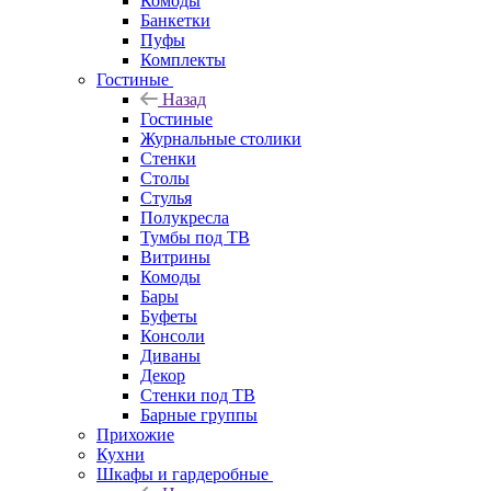
Комоды
Банкетки
Пуфы
Комплекты
Гостиные
Назад
Гостиные
Журнальные столики
Стенки
Столы
Стулья
Полукресла
Тумбы под ТВ
Витрины
Комоды
Бары
Буфеты
Консоли
Диваны
Декор
Стенки под ТВ
Барные группы
Прихожие
Кухни
Шкафы и гардеробные