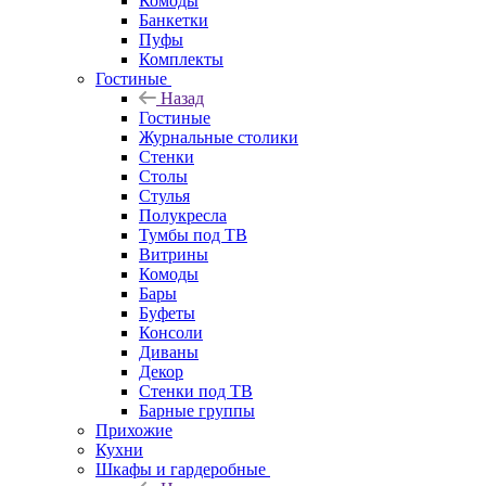
Комоды
Банкетки
Пуфы
Комплекты
Гостиные
Назад
Гостиные
Журнальные столики
Стенки
Столы
Стулья
Полукресла
Тумбы под ТВ
Витрины
Комоды
Бары
Буфеты
Консоли
Диваны
Декор
Стенки под ТВ
Барные группы
Прихожие
Кухни
Шкафы и гардеробные