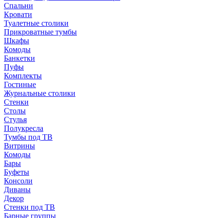
Спальни
Кровати
Туалетные столики
Прикроватные тумбы
Шкафы
Комоды
Банкетки
Пуфы
Комплекты
Гостиные
Журнальные столики
Стенки
Столы
Стулья
Полукресла
Тумбы под ТВ
Витрины
Комоды
Бары
Буфеты
Консоли
Диваны
Декор
Стенки под ТВ
Барные группы