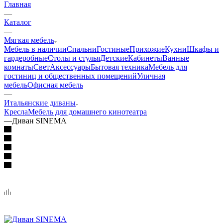
Главная
—
Каталог
—
Мягкая мебель
Мебель в наличии
Спальни
Гостиные
Прихожие
Кухни
Шкафы и
гардеробные
Столы и стулья
Детские
Кабинеты
Ванные
комнаты
Свет
Аксессуары
Бытовая техника
Мебель для
гостиниц и общественных помещений
Уличная
мебель
Офисная мебель
—
Итальянские диваны
Кресла
Мебель для домашнего кинотеатра
—
Диван SINEMA