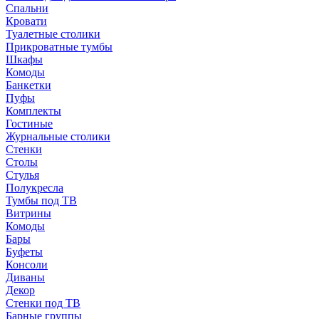
Спальни
Кровати
Туалетные столики
Прикроватные тумбы
Шкафы
Комоды
Банкетки
Пуфы
Комплекты
Гостиные
Журнальные столики
Стенки
Столы
Стулья
Полукресла
Тумбы под ТВ
Витрины
Комоды
Бары
Буфеты
Консоли
Диваны
Декор
Стенки под ТВ
Барные группы