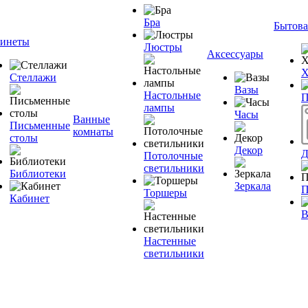
Бра
Бытова
инеты
Люстры
Аксессуары
Х
Стеллажи
Вазы
Настольные
П
лампы
Часы
Ванные
Письменные
комнаты
столы
Декор
Д
Потолочные
светильники
Библиотеки
Зеркала
П
Торшеры
Кабинет
В
Настенные
светильники