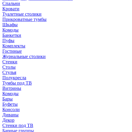
Спальни
Кровати
Туалетные столики
Прикроватные тумбы
Шкафы
Комоды
Банкетки
Пуфы
Комплекты
Гостиные
Журнальные столики
Стенки
Столы
Стулья
Полукресла
Тумбы под ТВ
Витрины
Комоды
Бары
Буфеты
Консоли
Диваны
Декор
Стенки под ТВ
Барные группы