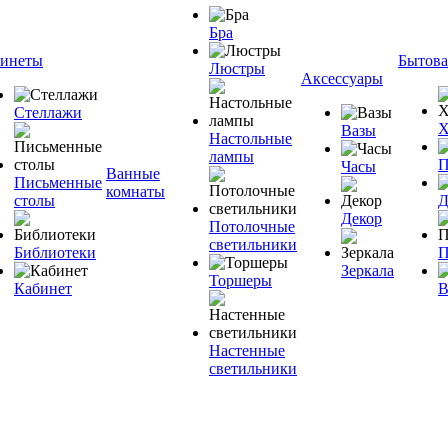
Бра
инеты
Бытова
Люстры
Аксессуары
Стеллажи
Х
Вазы
Настольные
лампы
П
Часы
Ванные
Письменные
комнаты
столы
Д
Декор
Потолочные
светильники
Библиотеки
П
Зеркала
Торшеры
Кабинет
В
Настенные
светильники