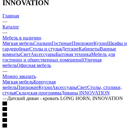
INNOVATION
Главная
—
Каталог
—
Мебель в наличии
Мягкая мебель
Спальни
Гостиные
Прихожие
Кухни
Шкафы и
гардеробные
Столы и стулья
Детские
Кабинеты
Ванные
комнаты
Свет
Аксессуары
Бытовая техника
Мебель для
гостиниц и общественных помещений
Уличная
мебель
Офисная мебель
—
Можно заказать
Мягкая мебель
Корпусная
мебель
Прихожие
Кухни
Аксессуары
Свет
Столы, столики,
стулья
Складская программа
Диваны INNOVATION
—
Датский диван - кровать LONG HORN, INNOVATION