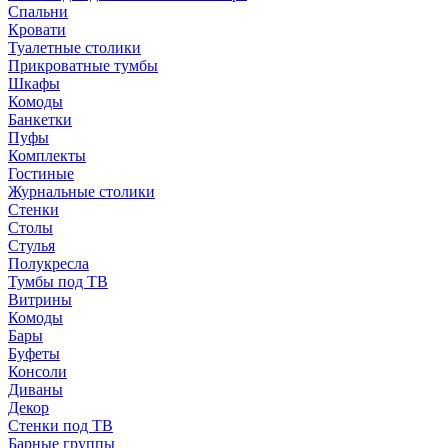
Спальни
Кровати
Туалетные столики
Прикроватные тумбы
Шкафы
Комоды
Банкетки
Пуфы
Комплекты
Гостиные
Журнальные столики
Стенки
Столы
Стулья
Полукресла
Тумбы под ТВ
Витрины
Комоды
Бары
Буфеты
Консоли
Диваны
Декор
Стенки под ТВ
Барные группы