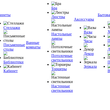
Бра
инеты
Бытова
Люстры
Аксессуары
Стеллажи
Х
Вазы
Настольные
лампы
П
Часы
Ванные
Письменные
комнаты
столы
Д
Декор
Потолочные
светильники
Библиотеки
П
Зеркала
Торшеры
Кабинет
В
Настенные
светильники