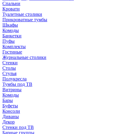
Спальни
Кровати
Туалетные столики
Прикроватные тумбы
Шкафы
Комоды
Банкетки
Пуфы
Комплекты
Гостиные
Журнальные столики
Стенки
Столы
Стулья
Полукресла
Тумбы под ТВ
Витрины
Комоды
Бары
Буфеты
Консоли
Диваны
Декор
Стенки под ТВ
Барные группы