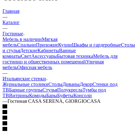
Главная
—
Каталог
—
Гостиные
Мебель в наличии
Мягкая
мебель
Спальни
Прихожие
Кухни
Шкафы и гардеробные
Столы
и стулья
Детские
Кабинеты
Ванные
комнаты
Свет
Аксессуары
Бытовая техника
Мебель для
гостиниц и общественных помещений
Уличная
мебель
Офисная мебель
—
Итальянские стенки
Журнальные столики
Столы
Диваны
Декор
Стенки под
ТВ
Барные группы
Стулья
Полукресла
Тумбы под
ТВ
Витрины
Комоды
Бары
Буфеты
Консоли
—
Гостиная CASA SERENA, GIORGIOCASA