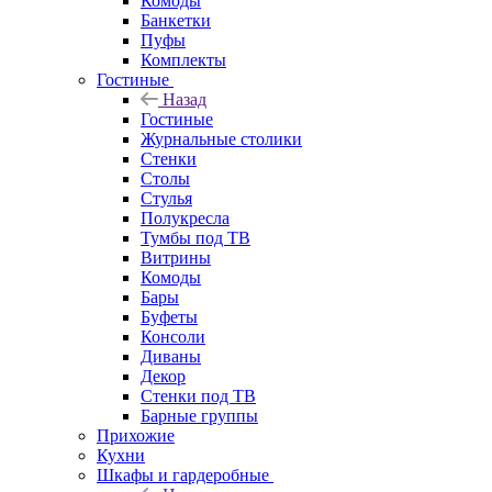
Комоды
Банкетки
Пуфы
Комплекты
Гостиные
Назад
Гостиные
Журнальные столики
Стенки
Столы
Стулья
Полукресла
Тумбы под ТВ
Витрины
Комоды
Бары
Буфеты
Консоли
Диваны
Декор
Стенки под ТВ
Барные группы
Прихожие
Кухни
Шкафы и гардеробные