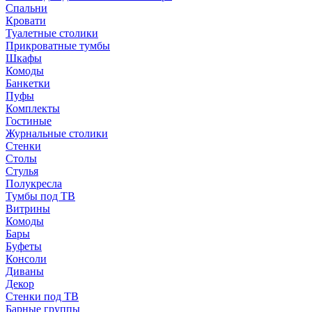
Спальни
Кровати
Туалетные столики
Прикроватные тумбы
Шкафы
Комоды
Банкетки
Пуфы
Комплекты
Гостиные
Журнальные столики
Стенки
Столы
Стулья
Полукресла
Тумбы под ТВ
Витрины
Комоды
Бары
Буфеты
Консоли
Диваны
Декор
Стенки под ТВ
Барные группы