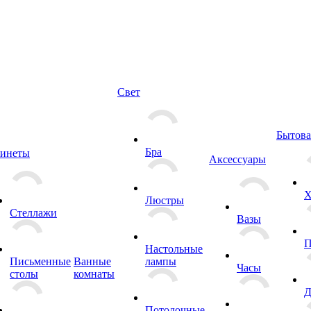
Свет
Бытова
Бра
инеты
Аксессуары
Х
Люстры
Стеллажи
Вазы
П
Настольные
Письменные
Ванные
лампы
Часы
столы
комнаты
Д
Потолочные