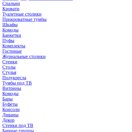
Спальни
Кровати
Туалетные столики
Прикроватные тумбы
Шкафы
Комоды
Банкетки
Пуфы
Комплекты
Гостиные
Журнальные столики
Стенки
Столы
Стулья
Полукресла
Тумбы под ТВ
Витрины
Комоды
Бары
Буфеты
Консоли
Диваны
Декор
Стенки под ТВ
Барные группы