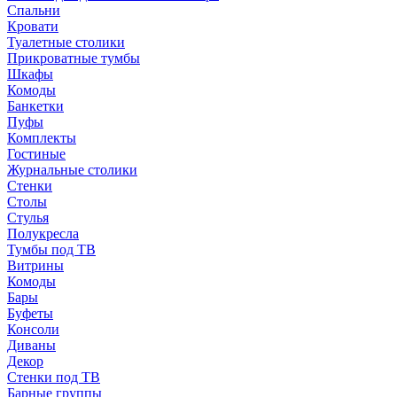
Спальни
Кровати
Туалетные столики
Прикроватные тумбы
Шкафы
Комоды
Банкетки
Пуфы
Комплекты
Гостиные
Журнальные столики
Стенки
Столы
Стулья
Полукресла
Тумбы под ТВ
Витрины
Комоды
Бары
Буфеты
Консоли
Диваны
Декор
Стенки под ТВ
Барные группы