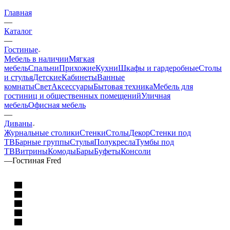
Главная
—
Каталог
—
Гостиные
Мебель в наличии
Мягкая
мебель
Спальни
Прихожие
Кухни
Шкафы и гардеробные
Столы
и стулья
Детские
Кабинеты
Ванные
комнаты
Свет
Аксессуары
Бытовая техника
Мебель для
гостиниц и общественных помещений
Уличная
мебель
Офисная мебель
—
Диваны
Журнальные столики
Стенки
Столы
Декор
Стенки под
ТВ
Барные группы
Стулья
Полукресла
Тумбы под
ТВ
Витрины
Комоды
Бары
Буфеты
Консоли
—
Гостиная Fred