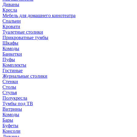
Диваны
Кресла
Мебель для домашнего кинотеатра
Спальни
Кровати
Туалетные столики
Прикроватные тумбы
Шкафы
Комоды
Банкетки
Пуфы
Комплекты
Гостиные
Журнальные столики
Стенки
Столы
Стулья
Полукресла
Тумбы под ТВ
Витрины
Комоды
Бары
Буфеты
Консоли
Диваны