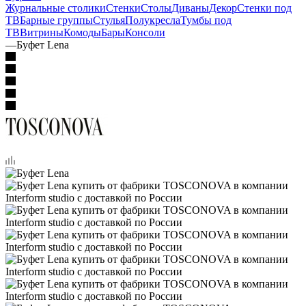
Журнальные столики
Стенки
Столы
Диваны
Декор
Стенки под
ТВ
Барные группы
Стулья
Полукресла
Тумбы под
ТВ
Витрины
Комоды
Бары
Консоли
—
Буфет Lena