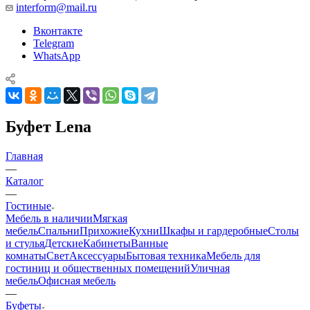
interform@mail.ru
Вконтакте
Telegram
WhatsApp
Буфет Lena
Главная
—
Каталог
—
Гостиные
Мебель в наличии
Мягкая
мебель
Спальни
Прихожие
Кухни
Шкафы и гардеробные
Столы
и стулья
Детские
Кабинеты
Ванные
комнаты
Свет
Аксессуары
Бытовая техника
Мебель для
гостиниц и общественных помещений
Уличная
мебель
Офисная мебель
—
Буфеты